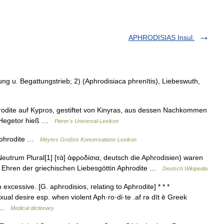
APHRODISIAS Insul.
ung u. Begattungstrieb; 2) (Aphrodisiaca phrenītis), Liebeswuth,
odite auf Kypros, gestiftet von Kinyras, aus dessen Nachkommen
er Hegetor hieß …
Pierer's Universal-Lexikon
 Aphrodite …
Meyers Großes Konversations-Lexikon
Neutrum Plural[1] [τὰ] ἀφροδίσια, deutsch die Aphrodisien) waren
zu Ehren der griechischen Liebesgöttin Aphrodite …
Deutsch Wikipedia
xcessive. [G. aphrodisios, relating to Aphrodite] * * *
exual desire esp. when violent Aph·ro·di·te .af rə dīt ē Greek
e… …
Medical dictionary