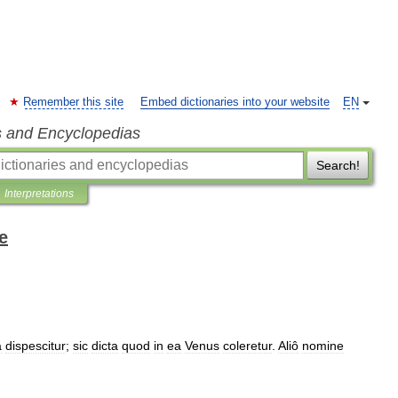
Remember this site
Embed dictionaries into your website
EN
s and Encyclopedias
Search!
Interpretations
e
a
dispescitur
;
sic
dicta
quod
in
ea
Venus
coleretur
.
Aliô
nomine