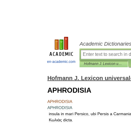
Academic Dictionarie
en-academic.com
Hofmann J. Lexicon universale
Hofmann J. Lexicon universal
APHRODISIA
APHRODISIA
APHRODISIA
insula
in
mari
Persico
,
ubi
Persis
a
Carmani
Κωλιὰς
dicta
.