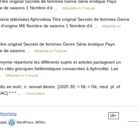
itre original Secrets de femmes Genre Série érotique Pays
bre de saisons 1 Nombre d’é …
Wikipédia en Français
érie télévisée) Aphrodisia Titre original Secrets de femmes Genre
ne d’origine M6 Nombre de saisons 1 Nombre d’é …
Wikipédia en
itre original Secrets de femmes Genre Série érotique Pays
bre de saisons …
Wikipédia en Français
ie répertorie les différents sujets et articles partageant un
s cités grecques hellénistiques consacrées à Aphrodite. Les
… …
Wikipédia en Français
z ee euh/, n. sexual desire. [1820 30; < NL < Gk, neut. pl. of
IAC] * * * …
Universalium
Advertising
18+
upal,
WordPress, MODx.