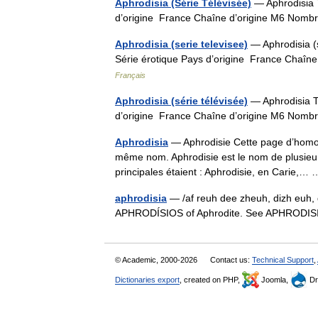
Aphrodisia (Série Télévisée)
— Aphrodisia T
d’origine France Chaîne d’origine M6 Nom
Aphrodisia (serie televisee)
— Aphrodisia (s
Série érotique Pays d’origine France Chaî
Français
Aphrodisia (série télévisée)
— Aphrodisia T
d’origine France Chaîne d’origine M6 Nom
Aphrodisia
— Aphrodisie Cette page d’homonym
même nom. Aphrodisie est le nom de plusieur
principales étaient : Aphrodisie, en Carie,
aphrodisia
— /af reuh dee zheuh, dizh euh, di
APHRODÍSIOS of Aphrodite. See APHRODIS
© Academic, 2000-2026
Contact us:
Technical Support
,
Dictionaries export
, created on PHP,
Joomla,
Dr