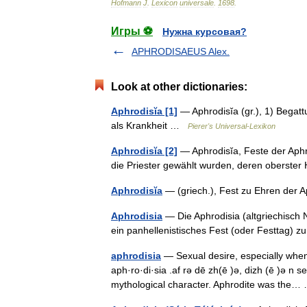
Hofmann
J
.
Lexicon
universale
.
1698
.
Игры ⚽
Нужна курсовая?
APHRODISAEUS Alex.
Look at other dictionaries:
Aphrodisĭa [1]
— Aphrodisĭa (gr.), 1) Begatt
als Krankheit …
Pierer's Universal-Lexikon
Aphrodisĭa [2]
— Aphrodisĭa, Feste der Aphr
die Priester gewählt wurden, deren oberst
Aphrodisĭa
— (griech.), Fest zu Ehren der
Aphrodisia
— Die Aphrodisia (altgriechisch 
ein panhellenistisches Fest (oder Festtag) 
aphrodisia
— Sexual desire, especially when e
aph·ro·di·sia .af rə dē zh(ē )ə, dizh (ē )ə n s
mythological character. Aphrodite was th